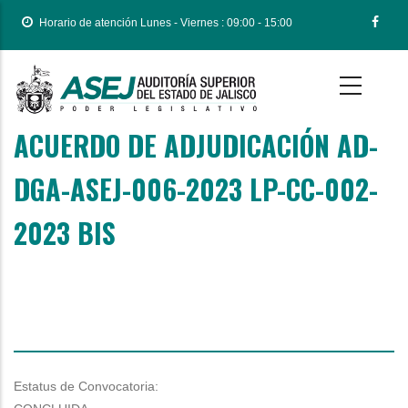
Pasar
Horario de atención Lunes - Viernes : 09:00 - 15:00
al
contenido
principal
ACUERDO DE ADJUDICACIÓN AD-
Body
DGA-ASEJ-006-2023 LP-CC-002-
2023 BIS
Estatus de Convocatoria: