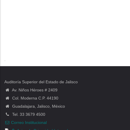
.
Auditoría Superior del Estado de Jalisco
Av. Niños Héroes # 2409
Col. Moderna C.P. 44190
Guadalajara, Jalisco, México
Tel. 33 3679 4500
Correo Institucional