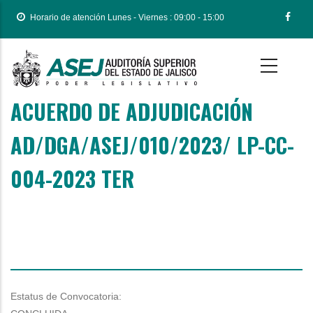
Pasar
Horario de atención Lunes - Viernes : 09:00 - 15:00
al
contenido
principal
ACUERDO DE ADJUDICACIÓN
Body
AD/DGA/ASEJ/010/2023/ LP-CC-
004-2023 TER
Estatus de Convocatoria: