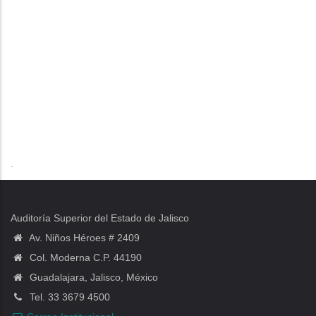
.
Auditoría Superior del Estado de Jalisco
Av. Niños Héroes # 2409
Col. Moderna C.P. 44190
Guadalajara, Jalisco, México
Tel. 33 3679 4500