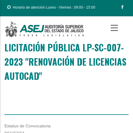
Pasar
Horario de atención Lunes - Viernes : 09:00 - 15:00
al
contenido
principal
LICITACIÓN PÚBLICA LP-SC-007-
Body
2023 "RENOVACIÓN DE LICENCIAS
AUTOCAD"
Estatus de Convocatoria: