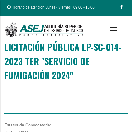
Pasar
Horario de atención Lunes - Viernes : 09:00 - 15:00
al
contenido
principal
LICITACIÓN PÚBLICA LP-SC-014-
Body
2023 TER "SERVICIO DE
FUMIGACIÓN 2024"
Estatus de Convocatoria: