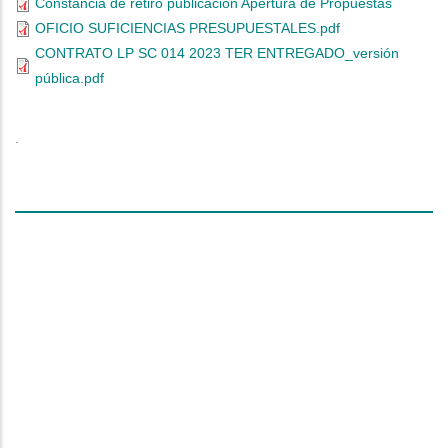
Constancia de retiro publicación Apertura de Propuestas
OFICIO SUFICIENCIAS PRESUPUESTALES.pdf
CONTRATO LP SC 014 2023 TER ENTREGADO_versión
pública.pdf
espacio
intermedio
.
linea
espacios