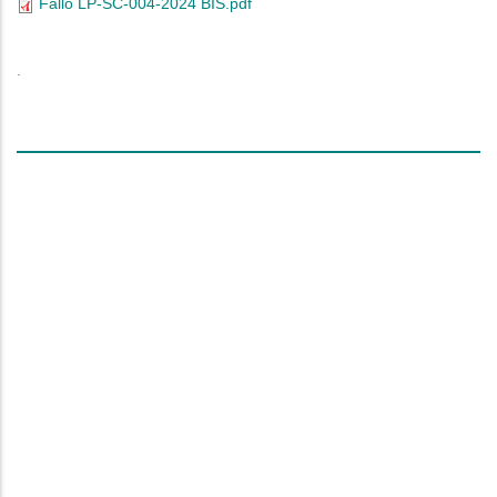
Fallo LP-SC-004-2024 BIS.pdf
espacio
intermedio
.
linea
espacios