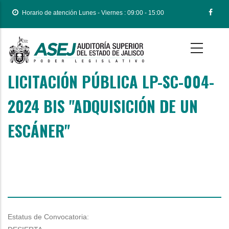
Pasar
Horario de atención Lunes - Viernes : 09:00 - 15:00
al
contenido
principal
LICITACIÓN PÚBLICA LP-SC-004-
Body
2024 BIS "ADQUISICIÓN DE UN
ESCÁNER"
Estatus de Convocatoria: