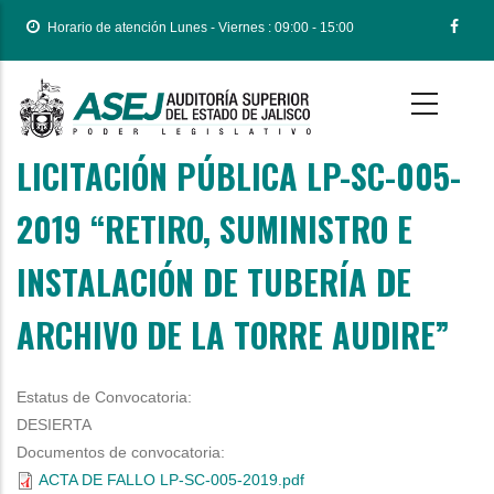
Pasar
Horario de atención Lunes - Viernes : 09:00 - 15:00
al
contenido
principal
LICITACIÓN PÚBLICA LP-SC-005-
2019 “RETIRO, SUMINISTRO E
INSTALACIÓN DE TUBERÍA DE
ARCHIVO DE LA TORRE AUDIRE”
Estatus de Convocatoria:
DESIERTA
Documentos de convocatoria:
ACTA DE FALLO LP-SC-005-2019.pdf